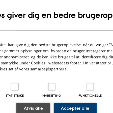
s giver dig en bedre brugerop
itet kan give dig den bedste brugeroplevelse, når du vælger ”A
es gemmer oplysninger om, hvordan en bruger interagerer med
er anonymiseret, og de kan ikke bruges til at identificere dig d
t samtykke under Cookies i webstedets footer. Universitetet br
kies sat af vores samarbejdspartnere.
STATISTISKE
MARKETING
FUNKTIONELLE
Afvis alle
Accepter alle