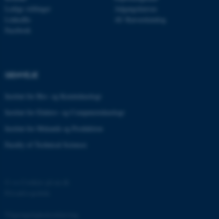
Ledige stillinger
Adgangskursus
LinkedIn
AU Kursuskatalog
esctx
Microsoft Corporation
.login.microsoftonline.com
Facebook
fpc
Microsoft Corporation
login.microsoftonline.com
GENVEJE
__cf_bm
Cloudflare Inc.
.pure.au.dk
Institut for Bio- og Kemiteknologi
Institut for Elektro- og Computerteknologi
__cf_bm
Cloudflare Inc.
Institut for Mekanik og Produktion
.linkedin.com
Faculty of Technical Sciences
__cf_bm
Cloudflare Inc.
.twitter.com
©
—
Cookies på au.dk
Privatlivspolitik
Tilgængelighedserklæring