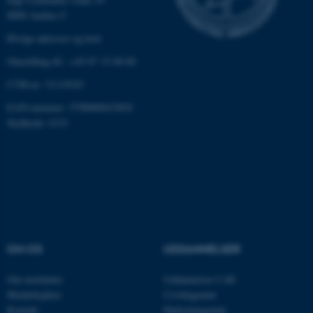
8000 Aarhus C
Øvrige adresser og kort
Omstilling tlf.: +45 87 15 00 00
CVR-nr: 31119103
EAN-nummer: 5798000433854
ASP.NET_SessionId
Microsoft Corporation
Stedkode: 6331
.au.dk
JSESSIONID
Oracle Corporation
.au.dk
OM OS
UDDANNELSER
ARRAffinity
Microsoft Corporation
.mitstudie.au.dk
Om instituttet
Uddannelser CAE
Medarbejdere
Civilingeniør
Kontakt
Diplomingeniør