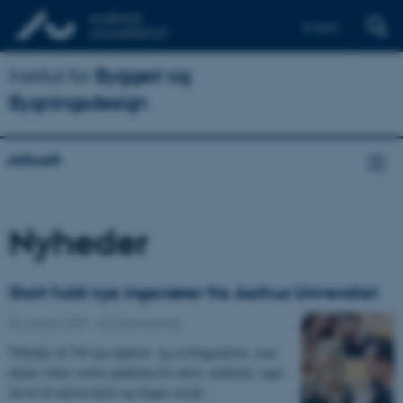
English
Institut for
Byggeri og
Bygningsdesign
Aktuelt
Nyheder
Stort hold nye ingeniører fra Aarhus Universitet
30. januar 2025
-
AU Engineering
Tillykke til 530 nye diplom- og civilingeniører, som
denne vinter sætter punktum for deres studietid, siger
farvel til universitetet og drager ud på…