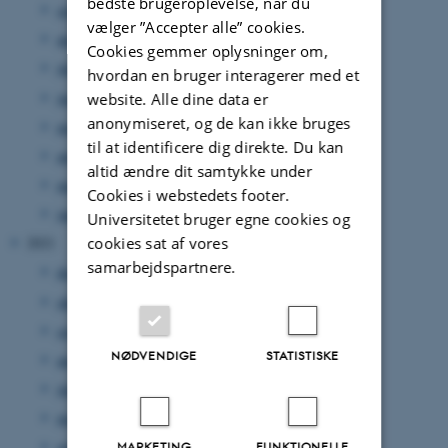
bedste brugeroplevelse, når du
september 2022
(1 post)
vælger ”Accepter alle” cookies.
august 2022
(1 post)
Cookies gemmer oplysninger om,
juli 2022
(1 post)
hvordan en bruger interagerer med et
juni 2022
(1 post)
website. Alle dine data er
anonymiseret, og de kan ikke bruges
maj 2022
(1 post)
til at identificere dig direkte. Du kan
april 2022
(1 post)
altid ændre dit samtykke under
marts 2022
(2 poster)
Cookies i webstedets footer.
januar 2022
(1 post)
Universitetet bruger egne cookies og
cookies sat af vores
2021
samarbejdspartnere.
december 2021
(1 post)
oktober 2021
(2 poster)
september 2021
(2 poster)
NØDVENDIGE
STATISTISKE
august 2021
(2 poster)
juli 2021
(1 post)
maj 2021
(1 post)
april 2021
(1 post)
MARKETING
FUNKTIONELLE