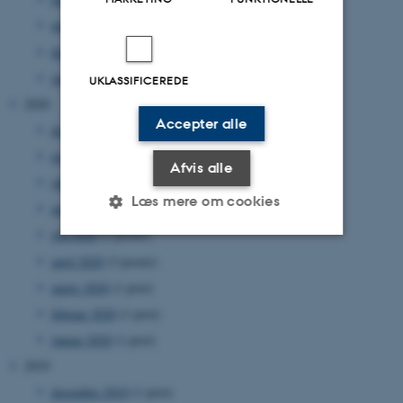
marts 2021
(3 poster)
februar 2021
(5 poster)
januar 2021
(2 poster)
UKLASSIFICEREDE
2020
Accepter alle
december 2020
(1 post)
november 2020
(1 post)
Afvis alle
oktober 2020
(2 poster)
Læs mere om cookies
august 2020
(1 post)
juli 2020
(2 poster)
april 2020
(3 poster)
Nødvendige
Statistiske
Marketing
marts 2020
(1 post)
Funktionelle
Uklassificerede
februar 2020
(1 post)
januar 2020
(1 post)
2019
Nødvendige cookies hjælper
december 2019
(1 post)
med at gøre hjemmesiden