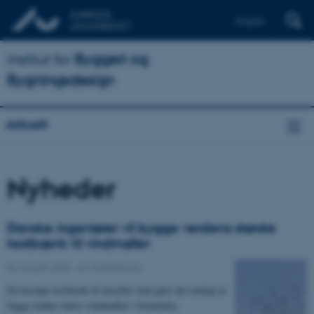
English
Institut for
Byggeri og
Bygningsdesign
Aktuelt
Nyheder
Danske ingeniører vil bygge verdens største
testbænk til vindmøller
04. august 2020
-
AU Engineering
En kæmpe testbænk til naceller skal gøre det muligt at
bygge endnu større vindmøller i fremtiden.