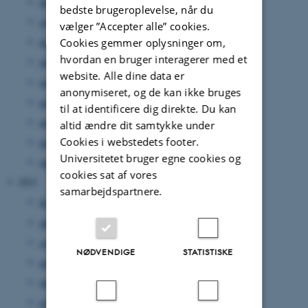
oktober 2022
(1 post)
bedste brugeroplevelse, når du
september 2022
(1 post)
vælger ”Accepter alle” cookies.
august 2022
(1 post)
Cookies gemmer oplysninger om,
hvordan en bruger interagerer med et
juli 2022
(1 post)
website. Alle dine data er
juni 2022
(1 post)
anonymiseret, og de kan ikke bruges
maj 2022
(1 post)
til at identificere dig direkte. Du kan
april 2022
(1 post)
altid ændre dit samtykke under
Cookies i webstedets footer.
marts 2022
(2 poster)
Universitetet bruger egne cookies og
januar 2022
(1 post)
cookies sat af vores
2021
samarbejdspartnere.
december 2021
(1 post)
oktober 2021
(2 poster)
september 2021
(2 poster)
NØDVENDIGE
STATISTISKE
august 2021
(2 poster)
juli 2021
(1 post)
maj 2021
(1 post)