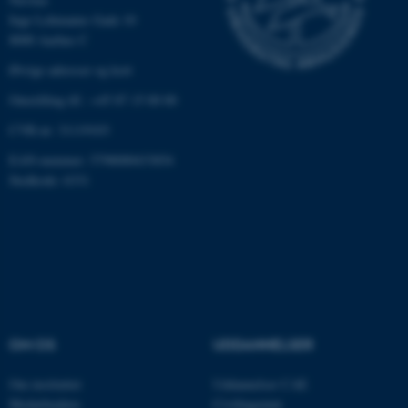
Inge Lehmanns Gade 10
8000 Aarhus C
Øvrige adresser og kort
Omstilling tlf.: +45 87 15 00 00
CVR-nr: 31119103
EAN-nummer: 5798000433854
ASP.NET_SessionId
Microsoft Corporation
.au.dk
Stedkode: 6331
JSESSIONID
Oracle Corporation
.au.dk
OM OS
UDDANNELSER
AWSALBTGCORS
Amazon Web Services, Inc.
airtable.com
Om instituttet
Uddannelser CAE
Medarbejdere
Civilingeniør