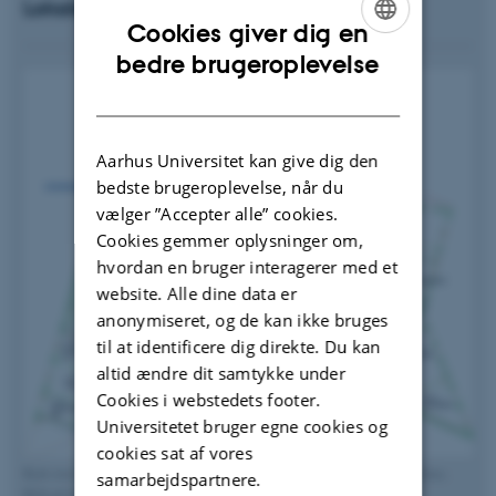
Lokaleoversigt - Navitas niveau 00
Cookies giver dig en
ENGLISH
bedre brugeroplevelse
DANISH
Aarhus Universitet kan give dig den
bedste brugeroplevelse, når du
vælger ”Accepter alle” cookies.
Cookies gemmer oplysninger om,
hvordan en bruger interagerer med et
website. Alle dine data er
anonymiseret, og de kan ikke bruges
til at identificere dig direkte. Du kan
altid ændre dit samtykke under
Cookies i webstedets footer.
Universitetet bruger egne cookies og
cookies sat af vores
Kort over ingeniørområdet og maskinmesterområdet, niveau 00 på Navitas.
samarbejdspartnere.
Klik på kortet for at forstørre.