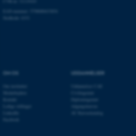
CVR-nr: 31119103
Nødvendige
Statistiske
Marketing
EAN-nummer: 5798000433854
Funktionelle
Uklassificerede
Stedkode: 6331
Nødvendige cookies hjælper
med at gøre hjemmesiden
brugbar ved at aktivere nogle
grundlæggende funktioner
som navigation mm.
OM OS
UDDANNELSER
Hjemmesiden kan ikke
fungerer uden disse cookies.
Om instituttet
Uddannelser CAE
Medarbejdere
Civilingeniør
Kontakt
Diplomingeniør
Ledige stillinger
Adgangskursus
Navn
Udbyder / Domæne
LinkedIn
AU Kursuskatalog
Facebook
be_typo_user
TYPO3 Association
.au.dk