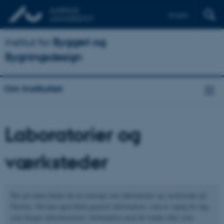
English
Institut for
Byggeri og
Bygningsdesign
Om Instituttet
Laboratorier og
værksteder
Her på siden finder du en oversigt over laboratorier og værksteder på
Navitas. Du kan også finde generel information, som er vigtig for dig,
som bruger laboratorierne i forbindelse med dit studie eller som