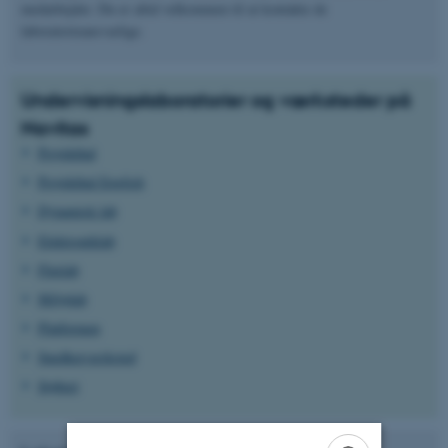
medarbejder. Du er altid velkommen til at kontakte de
laboratorieansvarlige.
Undervisningslaboratorier og værksteder på
Navitas
Projekthal
Projekthal English
Dynamisk lab
Elektroniklab
Flexlab
Miljølab
Platformen
Snedkerværksted
Støberi