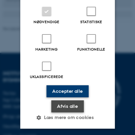
NØDVENDIGE
STATISTISKE
Revideret 13.11.2025
-
Kontakt AU Engineering
MARKETING
FUNKTIONELLE
INSTITUT FOR BYGGERI OG
UKLASSIFICEREDE
BYGNINGSDESIGN
Accepter alle
Navitas
Inge Lehmanns Gade 10
Afvis alle
8000 Aarhus C
Øvrige adresser og kort
Læs mere om cookies
Omstilling tlf.: +45 87 15 00 00