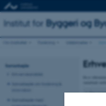
Institut for
Byggeri og By
Om Instituttet
Forskning
Uddannelse
Sam
Erhve
Samarbejde
Erhvervskandidat
Du er velkommen 
samarbejde melle
Samarbejde om forskning &
innovation
Pure servere
Samarbejde med