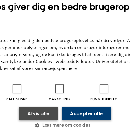
s giver dig en bedre brugerop
Studieprojekter
øre mere om, hvordan du får en
Har du et projektforslag, eller har d
kant i din virksomhed, kan du
arbejde sammen med en bachelor- e
 praktikkoordinator:
kandidatstuderende om et projekt?
itet kan give dig den bedste brugeroplevelse, når du vælger ”A
og hør mere om mulighederne:
n er ikke tilgængelig lige nu.
es gemmer oplysninger om, hvordan en bruger interagerer med
Pure serveren er ikke tilgænge
er anonymiseret, og de kan ikke bruges til at identificere dig d
t samtykke under Cookies i webstedets footer. Universitetet br
kies sat af vores samarbejdspartnere.
.2025
-
AU Engineering
STATISTISKE
MARKETING
FUNKTIONELLE
Afvis alle
Accepter alle
R BYGGERI OG
OM OS
Læs mere om cookies