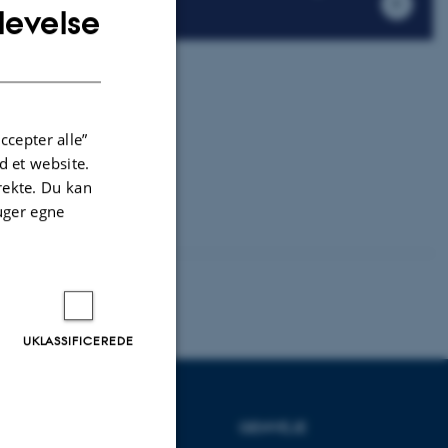
levelse
ENGLISH
DANISH
u lyst til at
ller
 Så kontakt os
ccepter alle”
 et website.
lig lige nu.
irekte. Du kan
uger egne
UKLASSIFICEREDE
UDDANNELSER
GENVEJE