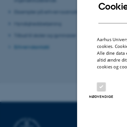
ingeniørstuderende
Cookie
Eksempler på erhvervssamarbejde
Praktik
Ønsker du at h
Myndighedsbetjening
ingeniørprakti
kontakte vores
Tilbud til skoler og gymnasier
Aarhus Univers
Pure servere
cookies. Cooki
Erhvervskontakt
Alle dine data 
altid ændre di
cookies og coo
Revideret 13.11
NØDVENDIGE
INSTITUT FO