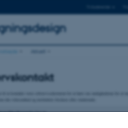
Til studerende
Til
gningsdesign
arbejde
Aktuelt
rvskontakt
til at kontakte vores erhvervssekretariat for at høre om mulighederne for at in
m din virksomhed og instituttets forskere eller studerende.
n er ikke tilgængelig lige nu.