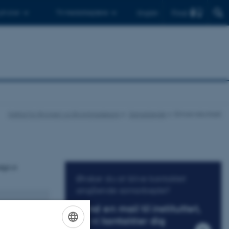
Find
 ph.d.er
Til medarbejdere
English
Institut for Byggeri og Bygningsdesign
Samarbejde
Erhvervskontakt
dgå et
Ønsker du at blive kontaktet
angående samarbejde?
Send en mail til instituttet,
og vi kontakter dig