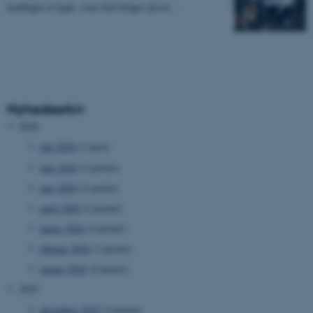
modtaget et legat, som skal bruges på en…
Nyhedsarkiv
2026
juli 2026
(1 post)
juni 2026
(3 poster)
maj 2026
(2 poster)
april 2026
(2 poster)
marts 2026
(4 poster)
februar 2026
(3 poster)
januar 2026
(4 poster)
2025
december 2025
(3 poster)