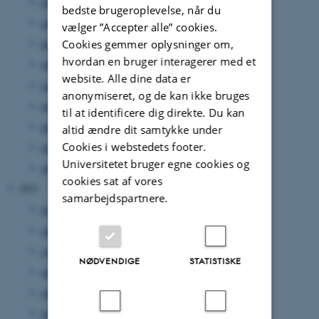
oktober 2022
(1 post)
bedste brugeroplevelse, når du
september 2022
(1 post)
vælger ”Accepter alle” cookies.
august 2022
(1 post)
Cookies gemmer oplysninger om,
hvordan en bruger interagerer med et
juli 2022
(1 post)
website. Alle dine data er
juni 2022
(1 post)
anonymiseret, og de kan ikke bruges
maj 2022
(1 post)
til at identificere dig direkte. Du kan
april 2022
(1 post)
altid ændre dit samtykke under
Cookies i webstedets footer.
marts 2022
(2 poster)
Universitetet bruger egne cookies og
januar 2022
(1 post)
cookies sat af vores
2021
samarbejdspartnere.
december 2021
(1 post)
oktober 2021
(2 poster)
september 2021
(2 poster)
NØDVENDIGE
STATISTISKE
august 2021
(2 poster)
juli 2021
(1 post)
maj 2021
(1 post)