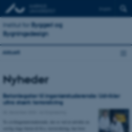
English
Institut for
Byggeri og
Bygningsdesign
Aktuelt
Nyheder
Betonlegater til ingeniørstuderende: Udvikler
ultra stærk terrorsikring
08. december 2020
-
AU Engineering
To civilingeniørstuderende, der er ved at udvikle en
særlig slags beton til bl.a. terrorsikring, har hver