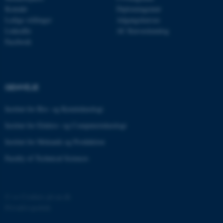
Kontakt
Diplomingeniør
Ledige stillinger
Adgangskursus
esctx
Microsoft Corporation
LinkedIn
AU Kursuskatalog
.login.microsoftonline.com
Facebook
fpc
Microsoft Corporation
login.microsoftonline.com
__cf_bm
Cloudflare Inc.
GENVEJE
.pure.au.dk
Institut for Bio- og Kemiteknologi
Institut for Elektro- og Computerteknologi
__cf_bm
Cloudflare Inc.
.linkedin.com
Institut for Mekanik og Produktion
Faculty of Technical Sciences
__cf_bm
Cloudflare Inc.
.twitter.com
©
—
Cookies på au.dk
Privatlivspolitik