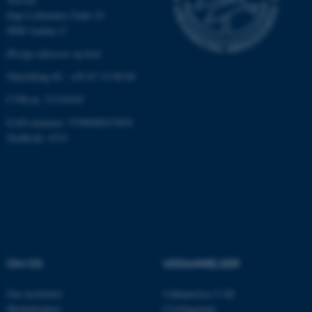
Inge Lehmanns Gade 10
8000 Aarhus C
Øvrige adresser og kort
Omstilling tlf.: +45 87 15 00 00
CVR-nr: 31119103
EAN-nummer: 5798000433854
ASP.NET_SessionId
Microsoft Corporation
.au.dk
Stedkode: 6331
JSESSIONID
Oracle Corporation
.au.dk
OM OS
UDDANNELSER
ARRAffinity
Microsoft Corporation
.mitstudie.au.dk
Om instituttet
Uddannelser CAE
Medarbejdere
Civilingeniør