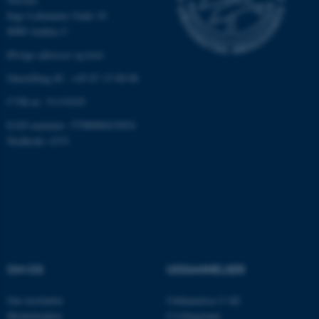
Inge Lehmanns Gade 10
8000 Aarhus C
Øvrige adresser og kort
Omstilling tlf.: +45 87 15 00 00
CVR-nr: 31119103
EAN-nummer: 5798000433854
ASP.NET_SessionId
Microsoft Corporation
.au.dk
Stedkode: 6331
JSESSIONID
Oracle Corporation
.au.dk
OM OS
UDDANNELSER
AWSALBTGCORS
Amazon Web Services, Inc.
airtable.com
Om instituttet
Uddannelser CAE
Medarbejdere
Civilingeniør