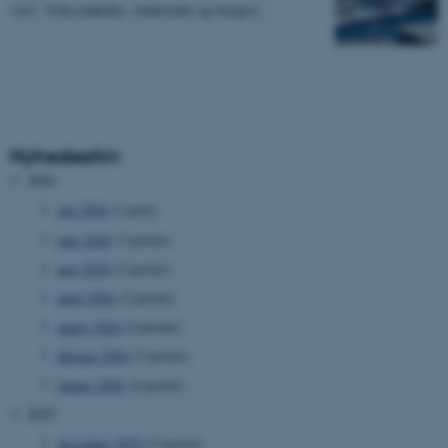
vært. Virksomheder, studerende og borgere…
Nyhedsarkiv
2026
juli 2026
(1 post)
juni 2026
(3 poster)
maj 2026
(2 poster)
april 2026
(2 poster)
marts 2026
(4 poster)
februar 2026
(3 poster)
januar 2026
(4 poster)
2025
december 2025
(3 poster)