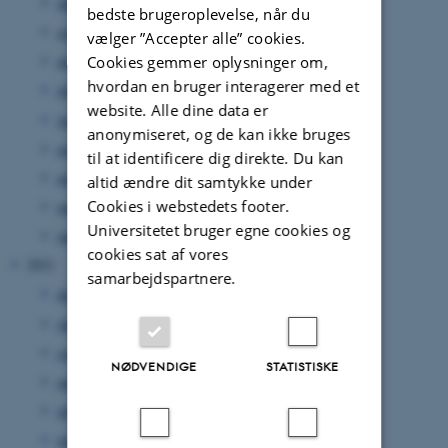
oktober 2022
(1 post)
bedste brugeroplevelse, når du
september 2022
(1 post)
vælger ”Accepter alle” cookies.
august 2022
(1 post)
Cookies gemmer oplysninger om,
hvordan en bruger interagerer med et
juli 2022
(1 post)
website. Alle dine data er
juni 2022
(1 post)
anonymiseret, og de kan ikke bruges
maj 2022
(1 post)
til at identificere dig direkte. Du kan
april 2022
(1 post)
altid ændre dit samtykke under
Cookies i webstedets footer.
marts 2022
(2 poster)
Universitetet bruger egne cookies og
januar 2022
(1 post)
cookies sat af vores
2021
samarbejdspartnere.
december 2021
(1 post)
oktober 2021
(2 poster)
september 2021
(2 poster)
NØDVENDIGE
STATISTISKE
august 2021
(2 poster)
juli 2021
(1 post)
maj 2021
(1 post)