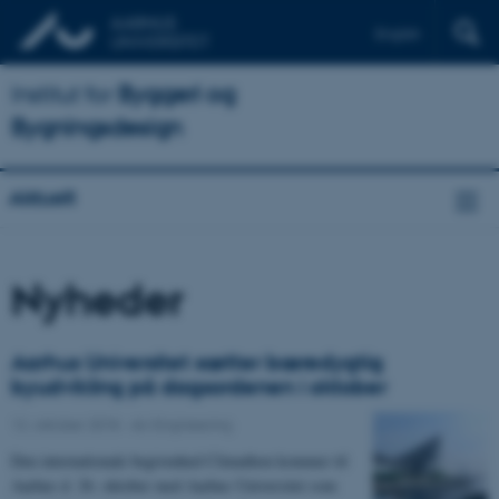
English
Institut for
Byggeri og
Bygningsdesign
Aktuelt
Nyheder
Aarhus Universitet sætter bæredygtig
byudvikling på dagsordenen i oktober
12. oktober 2018
-
AU Engineering
Den internationale begivenhed Climathon kommer til
Aarhus d. 26. oktober med Aarhus Universitet som