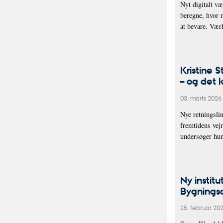
Nyt digitalt væ
beregne, hvor 
at bevare. Vær
Kristine S
– og det 
03. marts 2026
Nye retningslin
fremtidens vejr
undersøger hu
Ny institu
Bygnings
25. februar 20