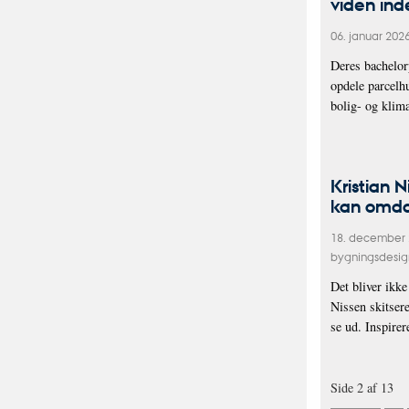
viden in
06. januar 202
Deres bachelor
opdele parcelh
bolig- og klim
Kristian 
kan omda
18. december
bygningsdesig
Det bliver ikke
Nissen skitser
se ud. Inspire
Side 2 af 13