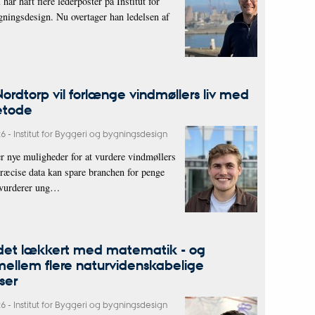
ar haft flere lederposter på Institut for
ningsdesign. Nu overtager han ledelsen af
Nordtorp vil forlænge vindmøllers liv med
etode
26
-
Institut for Byggeri og bygningsdesign
er nye muligheder for at vurdere vindmøllers
præcise data kan spare branchen for penge
 vurderer ung…
 det lækkert med matematik - og
ellem flere naturvidenskabelige
ser
26
-
Institut for Byggeri og bygningsdesign