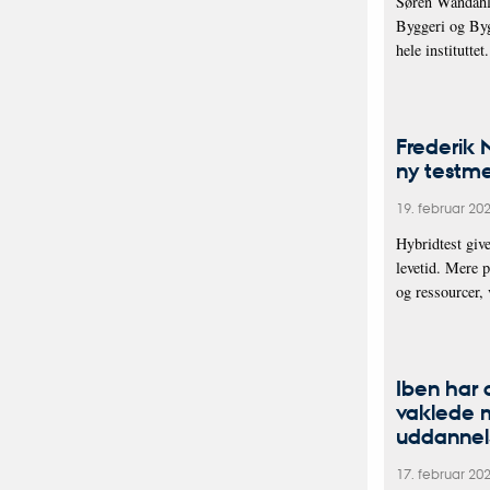
Søren Wandahl h
Byggeri og Byg
hele instituttet.
Frederik 
ny testm
19. februar 20
Hybridtest giv
levetid. Mere 
og ressourcer,
Iben har
vaklede m
uddannel
17. februar 20