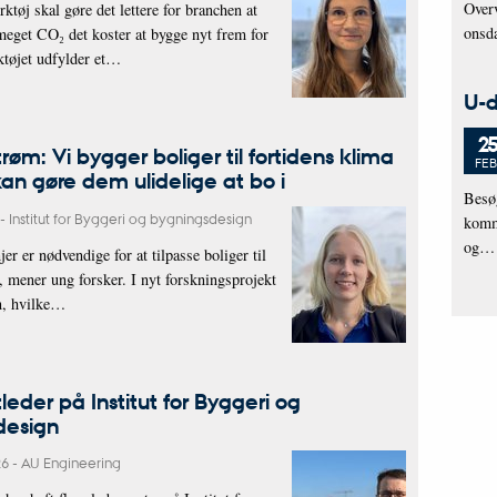
Overv
rktøj skal gøre det lettere for branchen at
onsda
meget CO₂ det koster at bygge nyt frem for
ktøjet udfylder et…
U-d
25
trøm: Vi bygger boliger til fortidens klima
FEB
kan gøre dem ulidelige at bo i
Besø
-
Institut for Byggeri og bygningsdesign
komme
og…
jer er nødvendige for at tilpasse boliger til
, mener ung forsker. I nyt forskningsprojekt
n, hvilke…
tleder på Institut for Byggeri og
design
26
-
AU Engineering