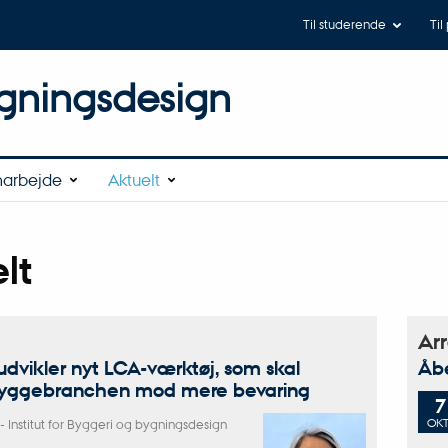
Til studerende
Til
gningsdesign
arbejde
Aktuelt
lt
Ar
 udvikler nyt LCA-værktøj, som skal
Åbe
yggebranchen mod mere bevaring
7
OKT
-
Institut for Byggeri og bygningsdesign