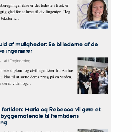
beregninger ikke er det fedeste i livet, er
gtig glad for at læse til civilingeniør. ”Jeg
e tekster i…
fuld af muligheder: Se billederne af de
e ingeniører
6
-
AU Engineering
ede diplom- og civilingeniører fra Aarhus
nu klar til at sætte deres præg på en verden,
or deres viden og…
l fortiden: Maria og Rebecca vil gøre et
yggemateriale til fremtidens
ing