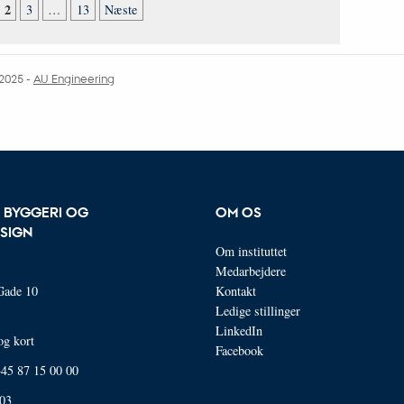
2
3
…
13
Næste
.2025
-
AU Engineering
R BYGGERI OG
OM OS
SIGN
Om instituttet
Medarbejdere
Gade 10
Kontakt
Ledige stillinger
LinkedIn
og kort
Facebook
 +45 87 15 00 00
03