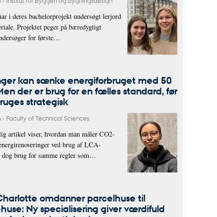
6
-
Institut for Byggeri og bygningsdesign
ar i deres bachelorprojekt undersøgt lerjord
iale. Projektet peger på bæredygtigt
undersøger for første…
nger kan sænke energiforbruget med 50
Men der er brug for en fælles standard, før
ruges strategisk
6
-
Faculty of Technical Sciences
ig artikel viser, hvordan man måler CO2-
 energirenoveringer ved brug af LCA-
er dog brug for samme regler som…
Charlotte omdanner parcelhuse til
ehuse: Ny specialisering giver værdifuld