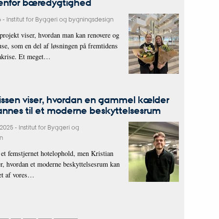
denfor bæredygtighed
6
-
Institut for Byggeri og bygningsdesign
projekt viser, hvordan man kan renovere og
use, som en del af løsningen på fremtidens
akrise. Et meget…
Nissen viser, hvordan en gammel kælder
nnes til et moderne beskyttelsesrum
 2025
-
Institut for Byggeri og
n
 et femstjernet hotelophold, men Kristian
er, hvordan et moderne beskyttelsesrum kan
ret af vores…