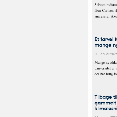
Selvom radiator
Iben Carlsen ri
analyserer ikk
Et farvel 
mange ny
30. januar 202
Mange nyuddann
Universitet er 
der har brug f
Tilbage ti
gammelt b
klimaløsn