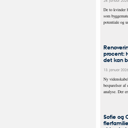
28. januar 202
De to kvinder h
som byggemater
potentiale og 
Renoveri
procent: 
det kan b
13. januar 202
Ny videnskabel
besparelser af
analyse. Der 
Sofie og 
flerfamili