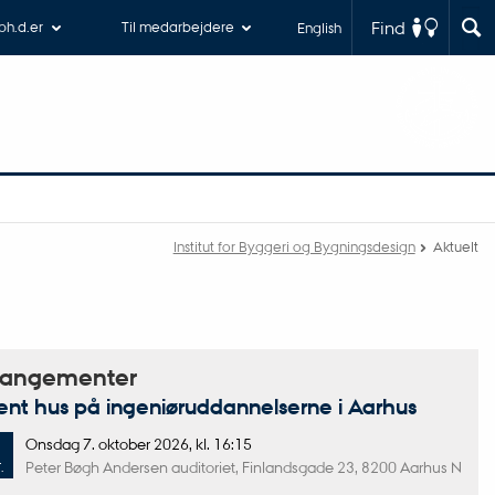
Find
 ph.d.er
Til medarbejdere
English
Institut for Byggeri og Bygningsdesign
Aktuelt
rangementer
nt hus på ingeniøruddannelserne i Aarhus
Onsdag
7.
oktober 2026,
kl. 16:15
Peter Bøgh Andersen auditoriet, Finlandsgade 23, 8200 Aarhus N
.