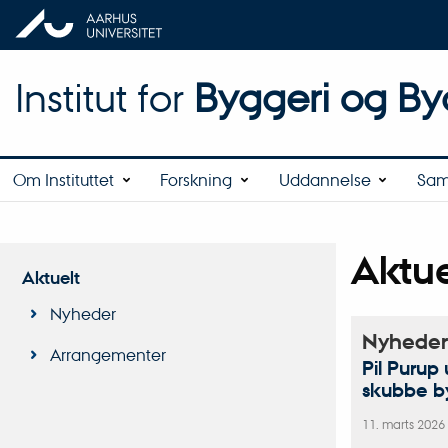
Institut for
Byggeri og By
Om Instituttet
Forskning
Uddannelse
Sam
Aktue
Aktuelt
Nyheder
Nyheder
Arrangementer
Pil Purup
skubbe b
11. marts 2026