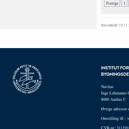
Forrige
1
Revideret 13.11
INSTITUT FO
BYGNINGSDE
Navitas
Inge Lehmanns 
8000 Aarhus C
Øvrige adresser 
Omstilling tlf.:
CVR-nr: 311191