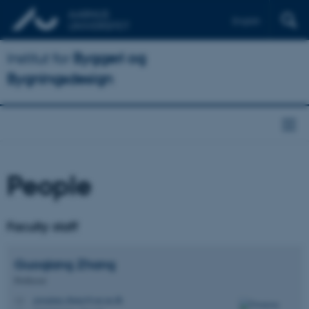
English
Institut for
Byggeri og
Bygningsdesign
People
Faculty staff
Guoqiang
Zhang
Professor
guoqiang.zhang@cae.au.dk
M