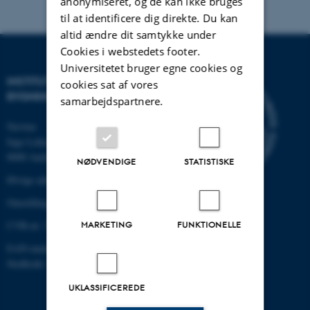
anonymiseret, og de kan ikke bruges
til at identificere dig direkte. Du kan
altid ændre dit samtykke under
Cookies i webstedets footer.
Universitetet bruger egne cookies og
INSTITUT FOR BYGGERI OG
cookies sat af vores
BYGNINGSDESIGN
samarbejdspartnere.
Navitas
Inge Lehmanns Gade 10
8000 Aarhus C
NØDVENDIGE
STATISTISKE
Øvrige adresser og kort
Omstilling tlf.: +45 87 15 00 00
CVR-nr: 31119103
MARKETING
FUNKTIONELLE
EAN-nummer: 5798000433854
Stedkode: 6331
UKLASSIFICEREDE