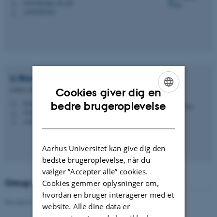
3210 Navitas, 04.118
H
+4525481821
P
Li
Rong
Lektor, sektionsleder
Cookies giver dig en
ENGLISH
li.rong@cae.au.dk
bedre brugeroplevelse
M
3210 Navitas, 04.170
H
DANISH
+4593508390
P
Aarhus Universitet kan give dig den
bedste brugeroplevelse, når du
vælger ”Accepter alle” cookies.
Group members
Cookies gemmer oplysninger om,
hvordan en bruger interagerer med et
Revideret 28.01.2025
-
Guoqiang Zhang
website. Alle dine data er