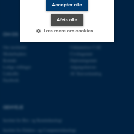
Accepter alle
Afvis alle
Læs mere om cookies
OM OS
UDDANNELSER
Om instituttet
Uddannelser CAE
Nødvendige
Statistiske
Marketing
Medarbejdere
Civilingeniør
Kontakt
Diplomingeniør
Funktionelle
Uklassificerede
Ledige stillinger
Adgangskursus
LinkedIn
AU Kursuskatalog
Facebook
Nødvendige cookies hjælper
med at gøre hjemmesiden
brugbar ved at aktivere nogle
GENVEJE
grundlæggende funktioner
som navigation mm.
Institut for Bio- og Kemiteknologi
Hjemmesiden kan ikke
Institut for Elektro- og Computerteknologi
fungerer uden disse cookies.