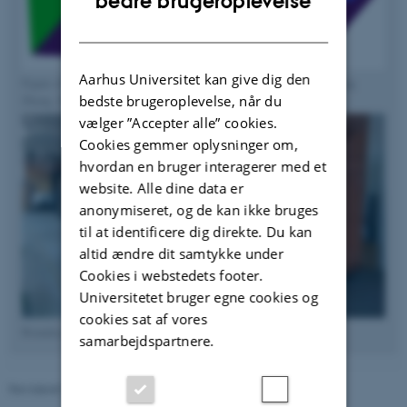
bedre brugeroplevelse
DANISH
Aarhus Universitet kan give dig den
Figure of displacement ventilation in a hospital room. Figure: Guoqiang
bedste brugeroplevelse, når du
Zhang, AU.
vælger ”Accepter alle” cookies.
Cookies gemmer oplysninger om,
hvordan en bruger interagerer med et
website. Alle dine data er
anonymiseret, og de kan ikke bruges
til at identificere dig direkte. Du kan
altid ændre dit samtykke under
Cookies i webstedets footer.
Universitetet bruger egne cookies og
cookies sat af vores
Boundary layer wind tunnel. Photo: Guoqiang Zhang, AU.
samarbejdspartnere.
Revideret 13.11.2025
-
Guoqiang Zhang