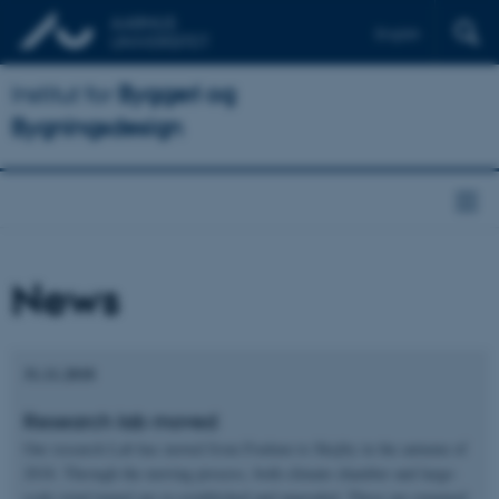
English
Institut for
Byggeri og
Bygningsdesign
News
31.11.2018
Research lab moved
Our research Lab has moved from Foulum to Skejby in the autumn of
2018. Through the moving process, both climate chamber and large-
scale wind tunnel are re-established and upgraded. These are renamed