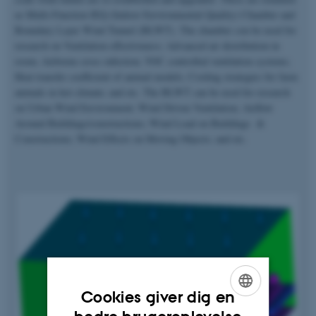
as Multi-Function IEQ (Indoor Environmental Quality) Chamber and
Boundary Layer Wind Tunnel (BLWT). The chamber con be used for
research on Ventilation effectiveness; Advanced air distribution in
room; Airborne cross infection; VOC controlled ventilation systems;
Heat transfer coefficient of animal models; Cooling strategies for farm
animals in hot climate; and etc. The BLWT can be used for research
on Urban Wind Environment; Wind Driven Ventilation; Airflow
Around Buildings/constructions; Wind Load on Buildings &
Constructions; Wind Effects on Moving Objects; and etc.
Cookies giver dig en
ENGLISH