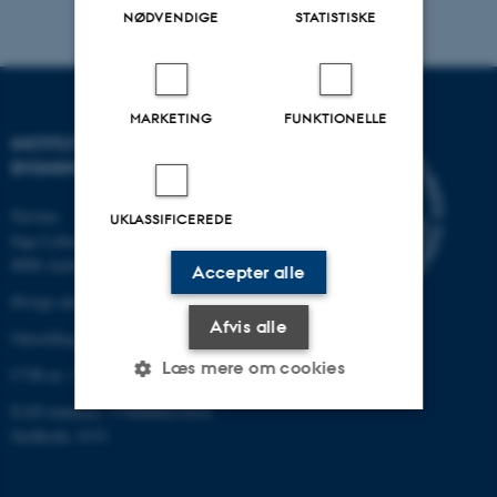
NØDVENDIGE
STATISTISKE
MARKETING
FUNKTIONELLE
INSTITUT FOR BYGGERI OG
BYGNINGSDESIGN
Navitas
UKLASSIFICEREDE
Inge Lehmanns Gade 10
8000 Aarhus C
Accepter alle
Øvrige adresser og kort
Afvis alle
Omstilling tlf.: +45 87 15 00 00
Læs mere om cookies
CVR-nr: 31119103
EAN-nummer: 5798000433854
Stedkode: 6331
Nødvendige
Statistiske
Marketing
Funktionelle
Uklassificerede