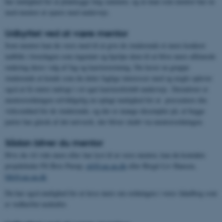
har mulighed for at planlægge ting sammen, og at man som mentor har en
med-mentor at sparre med undervejs.
Udbyttet ved at være mentor
Som mentor kan du være med til at give de studerende et mere konkret
indblik i hverdagen som ingeniør og hjælpe dem til at blive mere afklarede
omkring deres valg af fag og karriereretning. Du lærer en gruppe
studerende at kende som du deler faglige interesser med og nogle oplever
også at få større indsigt i sit eget karriereforløb undervejs. Derudover er
mentorordningen selvfølgelig en oplagt mulighed for at præsentere din
virksomhed for de studerende, og der er mange eksempler på, at begge
parter har glæde af det netværk, der bliver skabt via mentorordningen.
Sådan bliver du mentor
Hvis du vil vide mere eller har lyst til at være mentor, kan du kontakte
projektleder Pil Brix Purup,
pil@cae.au.dk
eller Birgit Liv Hansen,
blh@cae.au.dk
Du har også mulighed for at læse mere om ordningen i vores håndbog som
er vedhæftet nedenfor.