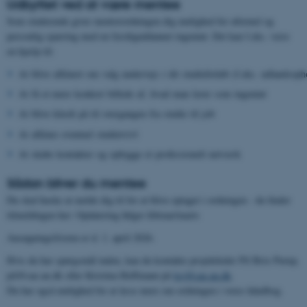
Udbyttet ved at være mentee
Som studerende giver mentorordningen dig mulighed for uformel og
personlig sparring med en færdiguddannet ingeniør. Det kan f.eks. være
en hjælp til:
At blive afklaret om valg undervejs i dit studieforløb (f.eks. udlandsop
At få et mere konkret billede af, hvad man laver som ingeniør
At blive klædt på til overgangen fra studie til job
At afklare eventuel studietvivl
At skabe kontakter og opbygge et professionelt netværk
Sådan bliver du mentee
Du skal huske at melde dig til for at blive optaget i ordningen - du finder
tilmeldingen her: Opdatering følger februar/marts
Ansøgningsfristen er d. 1. april 2026.
Hvis du har spørgsmål inden, kan du kontakte projektleder Pil Brix Purup,
pil@cae.au.dk eller Kristina Hoffmann på
ksj@cae.au.dk
.
Du har også mulighed for at læse mere om ordningen i vores håndbog.