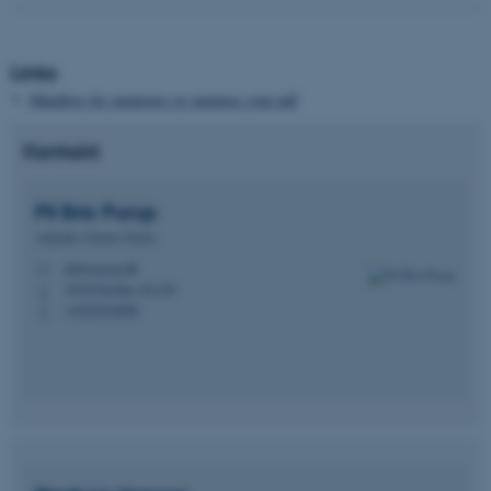
Links
Håndbog for mentorer og mentees som pdf
Kontakt
Pil Brix
Purup
Adjunkt (Tenure Track)
pil@cae.au.dk
M
3210 Navitas, 04.103
H
+4522434808
P