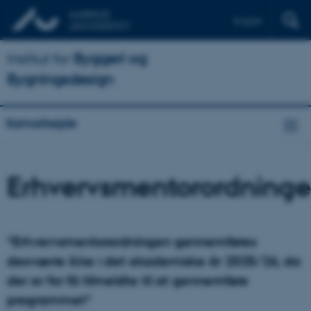
English
Institut for
Byggeri og
Bygningsdesign
Samarbejde
Erhvervsmentorordning
*Erhvervsmentorordningen gennemføres
desværre ikke i det akademiske år 2025/26, da
der er for få tilmeldte til at gennemføre
programmet*