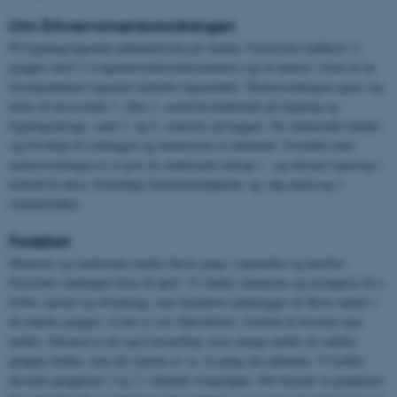
Om Erhvervsmentorordningen
På bygningsingeniør-uddannelserne på Aarhus Universitet etablerer vi
grupper med 3-4 ingeniørstuderende(mentees) og en mentor i form af en
færdiguddannet ingeniør indenfor fagområdet. Mentorordningen egner sig
bedst til nuværende 1. eller 2. semesterstuderende på bygning og
bygningsdesign, samt 2. og 4. semester på byggeri. De studerende melder
sig frivilligt til ordningen og mentorerne er ulønnede. Formålet med
mentorordningen er at give de studerende indsigt i - og uformel sparring i
forhold til deres fremtidige karrieremuligheder og valg undervejs i
studieforløbet.
Forløbet
Mentorer og studerende mødes første gang i september og herefter
fortsætter ordningen frem til april. Vi skaber rammerne og arrangerer bl.a.
fælles opstart og afslutning, men derudover planlægges de fleste møder i
de enkelte grupper, så der er stor fleksibilitet i forhold til hvornår man
mødes. Dermed er det også forskelligt, hvor mange møder de enkelte
grupper holder, men det typiske er ca. en gang om måneden. Vi kobler
desuden grupperne 2 og 2 i såkaldte storgrupper. Det betyder at grupperne