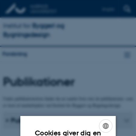
English
Institut for
Byggeri og
Bygningsdesign
Forskning
Publikationer
Under publikationsliste finder du en samlet liste over de publikationer, som
er lavet af medarbejdere ved Institut for Byggeri og Bygningsdesign.
Publikationsliste
Cookies giver dig en