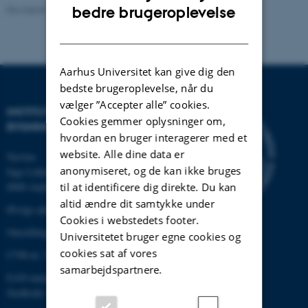
ENGLISH
Revideret 13.11.2025
-
AU Engineering
bedre brugeroplevelse
DANISH
Aarhus Universitet kan give dig den
bedste brugeroplevelse, når du
vælger ”Accepter alle” cookies.
INSTITUT FOR BYGGERI OG
Cookies gemmer oplysninger om,
BYGNINGSDESIGN
hvordan en bruger interagerer med et
website. Alle dine data er
Navitas
anonymiseret, og de kan ikke bruges
Inge Lehmanns Gade 10
8000 Aarhus C
til at identificere dig direkte. Du kan
altid ændre dit samtykke under
Øvrige adresser og kort
Cookies i webstedets footer.
Omstilling tlf.: +45 87 15 00 00
Universitetet bruger egne cookies og
cookies sat af vores
CVR-nr: 31119103
samarbejdspartnere.
EAN-nummer: 5798000433854
Stedkode: 6331