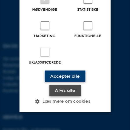
NØDVENDIGE
STATISTISKE
MARKETING
FUNKTIONELLE
OM OS
UDDANNELSER
Om instituttet
Uddannelser CAE
UKLASSIFICEREDE
Medarbejdere
Civilingeniør
Kontakt
Diplomingeniør
Accepter alle
Ledige stillinger
Adgangskursus
LinkedIn
AU Kursuskatalog
Afvis alle
Facebook
Læs mere om cookies
GENVEJE
Nødvendige
Statistiske
Marketing
Institut for Bio- og Kemiteknologi