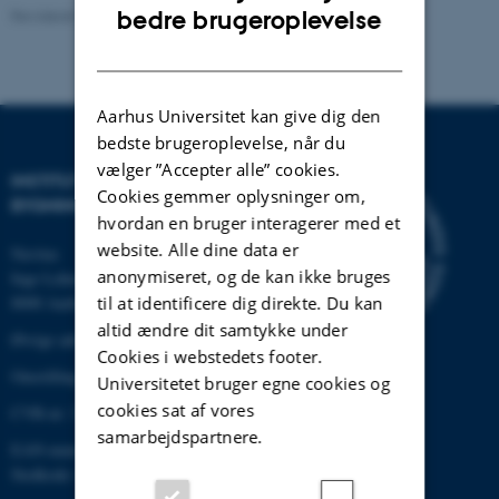
ENGLISH
Revideret 13.11.2025
-
AU Engineering
bedre brugeroplevelse
DANISH
Aarhus Universitet kan give dig den
bedste brugeroplevelse, når du
vælger ”Accepter alle” cookies.
INSTITUT FOR BYGGERI OG
Cookies gemmer oplysninger om,
BYGNINGSDESIGN
hvordan en bruger interagerer med et
website. Alle dine data er
Navitas
anonymiseret, og de kan ikke bruges
Inge Lehmanns Gade 10
8000 Aarhus C
til at identificere dig direkte. Du kan
altid ændre dit samtykke under
Øvrige adresser og kort
Cookies i webstedets footer.
Omstilling tlf.: +45 87 15 00 00
Universitetet bruger egne cookies og
cookies sat af vores
CVR-nr: 31119103
samarbejdspartnere.
EAN-nummer: 5798000433854
Stedkode: 6331