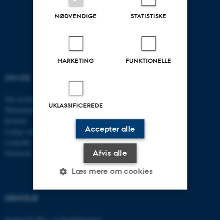
NØDVENDIGE
STATISTISKE
MARKETING
FUNKTIONELLE
OM OS
UDDANNELSER
Om instituttet
Uddannelser CAE
UKLASSIFICEREDE
Medarbejdere
Civilingeniør
Kontakt
Diplomingeniør
Accepter alle
Ledige stillinger
Adgangskursus
LinkedIn
AU Kursuskatalog
Afvis alle
Facebook
Læs mere om cookies
GENVEJE
Nødvendige
Statistiske
Marketing
Institut for Bio- og Kemiteknologi