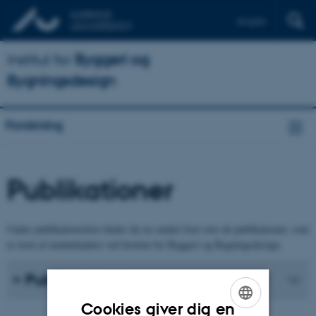
English
Institut for
Byggeri og
Bygningsdesign
Forskning
Publikationer
Under publikationsliste finder du en samlet liste over de publikationer, som
er lavet af medarbejdere ved Institut for Byggeri og Bygningsdesign.
Publikationsliste
Cookies giver dig en