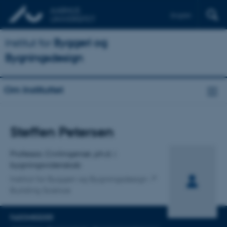
English
Institut for
Byggeri og
Bygningsdesign
Om Instituttet
Titel
Steffen Petersen
Primær tilknytning
Professor, Civilingeniør, ph.d. i
bygningsvidenskab
Institut for Byggeri og Bygningsdesign
Building Science
FAGOMRÅDER