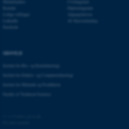
Medarbejdere
Civilingeniør
be_typo_user
TYPO3 Association
Kontakt
Diplomingeniør
.au.dk
Ledige stillinger
Adgangskursus
LinkedIn
AU Kursuskatalog
Facebook
fe_typo_user
Typo3 Association
.au.dk
GENVEJE
Institut for Bio- og Kemiteknologi
Institut for Elektro- og Computerteknologi
Institut for Mekanik og Produktion
Faculty of Technical Sciences
©
—
Cookies på au.dk
ASP.NET_SessionId
Microsoft Corporation
.au.dk
Privatlivspolitik