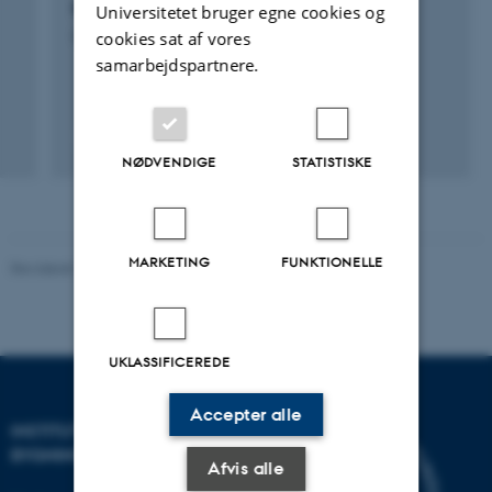
BE-READY
Universitetet bruger egne cookies og
cookies sat af vores
5. januar 2015
samarbejdspartnere.
NØDVENDIGE
STATISTISKE
MARKETING
FUNKTIONELLE
Revideret 18.09.2024
-
AU Engineering
UKLASSIFICEREDE
Accepter alle
INSTITUT FOR BYGGERI OG
BYGNINGSDESIGN
Afvis alle