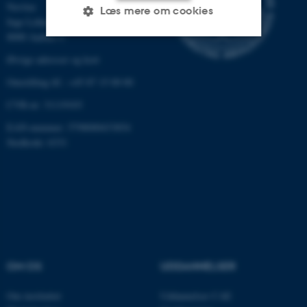
Navitas
Læs mere om cookies
Inge Lehmanns Gade 10
8000 Aarhus C
Øvrige adresser og kort
Nødvendige
Statistiske
Marketing
Omstilling tlf.: +45 87 15 00 00
Funktionelle
Uklassificerede
CVR-nr: 31119103
EAN-nummer: 5798000433854
Stedkode: 6331
Nødvendige cookies hjælper
med at gøre hjemmesiden
brugbar ved at aktivere nogle
grundlæggende funktioner
som navigation mm.
Hjemmesiden kan ikke
fungerer uden disse cookies.
OM OS
UDDANNELSER
Om instituttet
Uddannelser CAE
Navn
Udbyder / Domæne