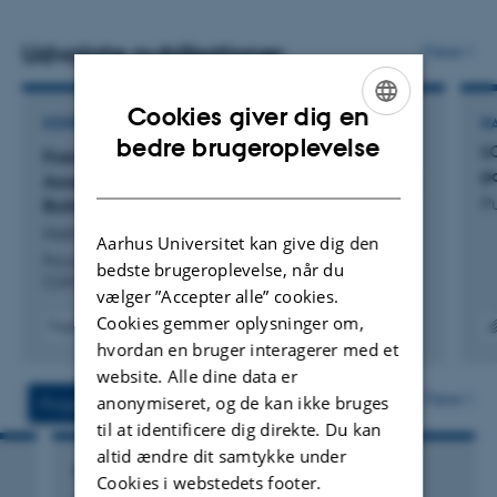
indemiljø, der understøtter sundhed, velvære, komfort og
produktivitet.
Udvalgte publikationer
Flere
Cookies giver dig en
KONFERENCEBIDRAG I PROCEEDINGS
R
ENGLISH
bedre brugeroplevelse
L
Framework for Environmental Life Cycle
p
DANISH
Assessment of Operation Strategies for Existing
Pu
Building Envelopes
Hahn-Hundsdahl, M. & Petersen, S.
Aarhus Universitet kan give dig den
Proceedings of the 15th REHVA HVAC World Congress -
bedste brugeroplevelse, når du
CLIMA 2025 - Volume 2
vælger ”Accepter alle” cookies.
Cookies gemmer oplysninger om,
Fagfællebedømt
hvordan en bruger interagerer med et
Digital
Link ti
version
digit
website. Alle dine data er
vedhæftet
versi
Flere
anonymiseret, og de kan ikke bruges
Projekter
Aktiviteter
inklu
til at identificere dig direkte. Du kan
altid ændre dit samtykke under
FORSKNINGSPROJEKT
Cookies i webstedets footer.