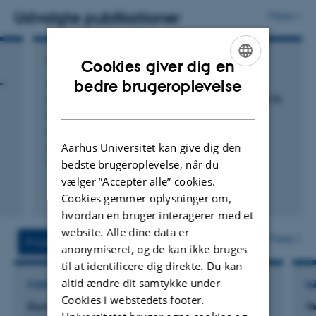
Udvalgte publikationer
Flere
KONFERENCEABSTRAKT I PROCEEDINGS
Cookies giver dig en
ENGLISH
–
Air temperature measured by embedded
bedre brugeroplevelse
sensors adopted by pig transporting vehicles in
DANISH
a scaled compartment model
Rong, L. +7.
Aarhus Universitet kan give dig den
Book of Abstracts of the 75th Annual Meeting of the
bedste brugeroplevelse, når du
European Federation of Animal Science
vælger ”Accepter alle” cookies.
Cookies gemmer oplysninger om,
hvordan en bruger interagerer med et
website. Alle dine data er
Flere
Projekter
Aktiviteter
anonymiseret, og de kan ikke bruges
til at identificere dig direkte. Du kan
altid ændre dit samtykke under
FORSKNINGSPROJEKT
R
Cookies i webstedets footer.
Dynamic modelling of ventilation airflow and
V