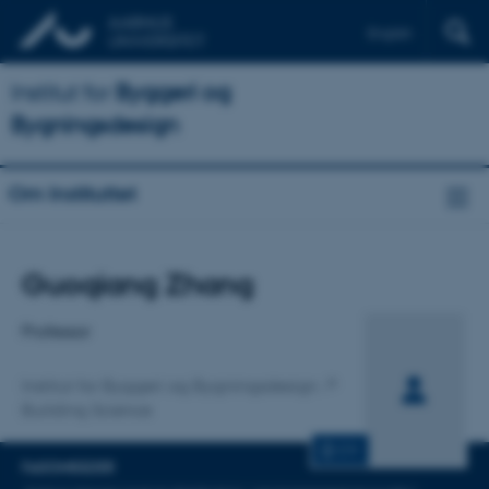
English
Institut for
Byggeri og
Bygningsdesign
Om Instituttet
Titel
Guoqiang Zhang
Primær tilknytning
Professor
Institut for Byggeri og Bygningsdesign
Building Science
CV
FAGOMRÅDER