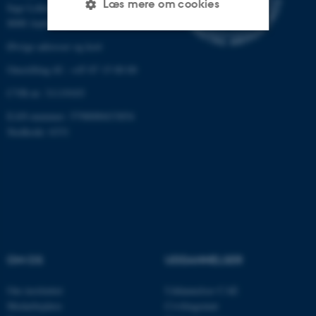
Læs mere om cookies
Inge Lehmanns Gade 10
8000 Aarhus C
Øvrige adresser og kort
Nødvendige
Statistiske
Marketing
Omstilling tlf.: +45 87 15 00 00
Funktionelle
Uklassificerede
CVR-nr: 31119103
EAN-nummer: 5798000433854
Stedkode: 6331
Nødvendige cookies hjælper
med at gøre hjemmesiden
brugbar ved at aktivere nogle
grundlæggende funktioner
som navigation mm.
Hjemmesiden kan ikke
fungerer uden disse cookies.
OM OS
UDDANNELSER
Om instituttet
Uddannelser CAE
Medarbejdere
Civilingeniør
Navn
Udbyder / Domæne