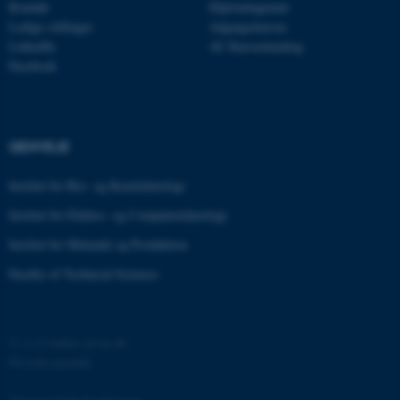
Kontakt
Diplomingeniør
be_typo_user
TYPO3 Association
Ledige stillinger
Adgangskursus
.au.dk
LinkedIn
AU Kursuskatalog
Facebook
fe_typo_user
Typo3 Association
.au.dk
GENVEJE
Institut for Bio- og Kemiteknologi
Institut for Elektro- og Computerteknologi
Institut for Mekanik og Produktion
Faculty of Technical Sciences
©
—
Cookies på au.dk
ASP.NET_SessionId
Microsoft Corporation
Privatlivspolitik
.au.dk