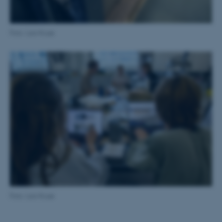
Foto: Lars Kruse
ASP.NET_SessionId
Microsoft Corporation
.au.dk
JSESSIONID
Oracle Corporation
.au.dk
ARRAffinity
Microsoft Corporation
.mitstudie.au.dk
Foto: Lars Kruse
esctx
Microsoft Corporation
.login.microsoftonline.com