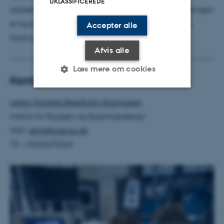
UKLASSIFICEREDE
arkitektfestivalen OPEN23 den 7. september. Udstillingen
er kurateret af Karen Kjaergaard på Arkitektskolen
Accepter alle
Aarhus.
Afvis alle
Læs mere om cookies
Kontakt
Lektor Annette Beedholm Rasmussen
Nødvendige
Statistiske
Marketing
Institut for Byggeri og Bygningsdesign
Funktionelle
Uklassificerede
Mail:
abra@cae.au.dk
Tlf.: +4523670263
Nødvendige cookies hjælper
med at gøre hjemmesiden
brugbar ved at aktivere nogle
grundlæggende funktioner
som navigation mm.