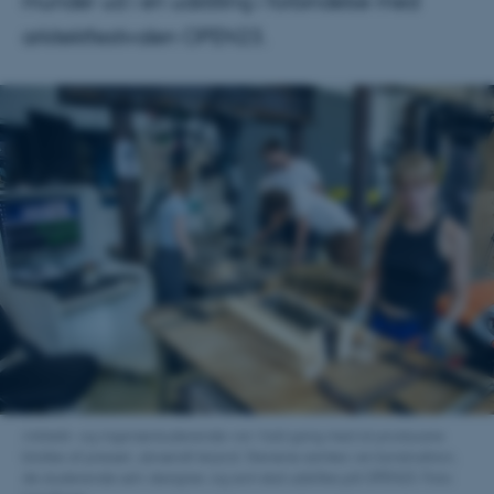
munder ud i en udstilling i forbindelse med
arkitektfestivalen OPEN23.
Arkitekt- og ingeniørstuderende var i fuld gang med at producere
blokke af presset, ubrændt lerjord. Stenene samles i en konstruktion,
de studerende selv designer, og som skal udstilles på OPEN23. Foto: