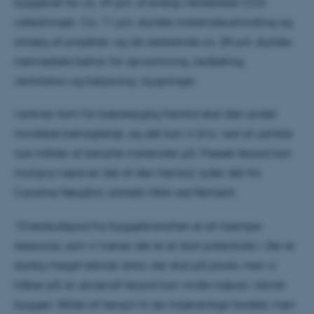
byggeriet for ca. 39 pct. af energi-relaterede CO2-
udledninger. Ca. 11 pct. skyldes materialeudvinding og
anlæg af projekter, og de resterende ca. 28 pct. skyldes
menneskets behov for opvarmning, nedkøling,
ventilation og belysning i bygninger.
I enhver form for bæredygtig fremtid skal den andel
mindskes betragteligt, og det kan vi bl.a. ved at udvikle
nye måder at benytte materialer på. Presset lerjord kan
muligvis være en del af den fremtid, lyder det fra
Caroline Nørgård, arkitekt MAA ved ReVærk:
“Overskudsjord fra byggebranchen er en kæmpe
ressource, som vi mener der er et stort potentiale i. Der er
stadig meget teknisk data, der skal på plads, men vi
håber på at ubrændt lerjord kan vinde indpas i dansk
byggeri. Både af hensyn til de miljøvenlige fordele, men