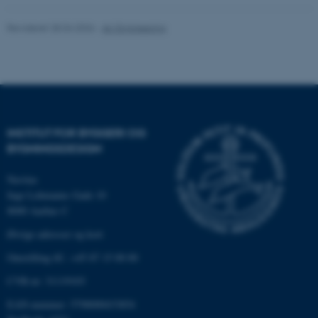
fpc
Microsoft Corporation
login.microsoftonline.com
Revideret 28.04.2026
-
AU Engineering
__cf_bm
Cloudflare Inc.
.pure.au.dk
__cf_bm
Cloudflare Inc.
.linkedin.com
INSTITUT FOR BYGGERI OG
BYGNINGSDESIGN
Navitas
__cf_bm
Cloudflare Inc.
Inge Lehmanns Gade 10
.twitter.com
8000 Aarhus C
Øvrige adresser og kort
Omstilling tlf.: +45 87 15 00 00
ARRAffinitySameSite
Microsoft Corporation
.ofn.au.dk
CVR-nr: 31119103
EAN-nummer: 5798000433854