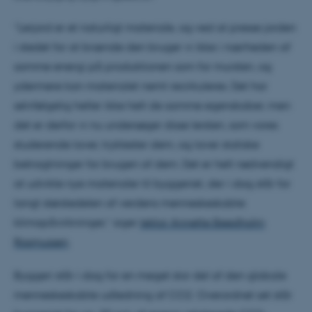
”Lerjord er et naturligt materiale, og ved at presse jorden
i stedet for at brænde den bruger vi ikke i nærheden af
samme energi på produktionen som for mursten, og
ydermere kan materialet nemt recirkuleres. Det har
selvfølgelig heller ikke helt de samme egenskaber, men
det er derfor vi nu undersøger disse lersten, som vores
studerende laver, tryktester dem, og laver statiske
betragtninger for brugen af dem. Det er helt nødvendigt
at udvikle nye materialer til byggeriet, der i dag står for
langt størstedelen af verdens menneskeskabte
klimapåvirkninger,” siger
lektor Annette Beedholm
Rasmussen
.
Byggeri står i dag for en meget stor del af den globale
menneskeskabte udledning af CO2. Overordnet set står