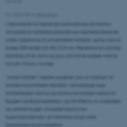
Lars Kruse
25. august 2023
af
Jesper Bruun
I laboratoriet for bærende konstruktioner på Aarhus
Universitet er arkitektstuderende og ingeniørstuderende
under vejledning af universitetets forskere i gang med at
presse 200 lersten på 45x12x9 cm. Stenene er en udvalgt
blanding af ler, sand og grus, som bliver presset med et
tryk på 10 tons i tre step.
”Jorden Kalder”, hedder projektet, som er iværksat af
arkitektvirksomheden ReVærk i samarbejde med
Arkitektskolen Aarhus og Aarhus Universitets Institut for
Byggeri og Bygningsdesign, og formålet er at undersøge
og udvikle brugen af presset lerjord som
bygningsmateriale i en fremtidig langt mere
bæredygtig bygningssektor.