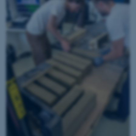
Hjemmesiden kan ikke
fungerer uden disse cookies.
Navn
Udbyder / Domæne
be_typo_user
TYPO3 Association
.au.dk
fe_typo_user
Typo3 Association
.au.dk