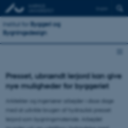
English
Institut for
Byggeri og
Bygningsdesign
Presset, ubrændt lerjord kan give
nye muligheder for byggeriet
Arkitekter og ingeniører arbejder i disse dage
med at udvikle brugen af hydraulisk presset
lerjord som bygningsmateriale. Arbejdet