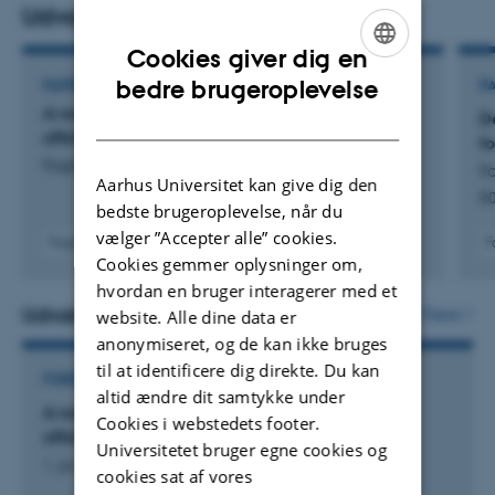
Udvalgte publikationer
Cookies giver dig en
ENGLISH
bedre brugeroplevelse
PAPER
P
A novel grouped caisson-plate system for
DANISH
D
offshore anchoring: Finite element analyses
f
Fogh, L. +3.
Fo
Aarhus Universitet kan give dig den
R0
bedste brugeroplevelse, når du
vælger ”Accepter alle” cookies.
Fagfællebedømt
F
Cookies gemmer oplysninger om,
Digital
version
hvordan en bruger interagerer med et
vedhæftet
Udvalgte projekter
Flere
website. Alle dine data er
anonymiseret, og de kan ikke bruges
til at identificere dig direkte. Du kan
FORSKNINGSPROJEKT
altid ændre dit samtykke under
A novel grouped anchor concept for floating
Cookies i webstedets footer.
offshore wind turbines
Universitetet bruger egne cookies og
1. jan. 2025
-
31. dec. 2027
cookies sat af vores