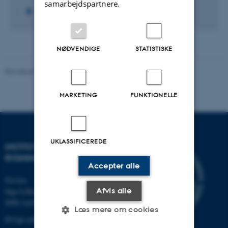
samarbejdspartnere.
NØDVENDIGE
STATISTISKE
Revideret 18.09.2024
-
AU Engineering
MARKETING
FUNKTIONELLE
UKLASSIFICEREDE
INSTITUT FOR BYGGERI OG
BYGNINGSDESIGN
Accepter alle
Navitas
Afvis alle
Inge Lehmanns Gade 10
8000 Aarhus C
Læs mere om cookies
Øvrige adresser og kort