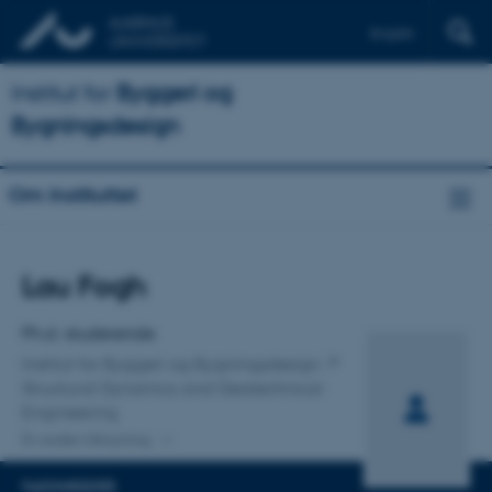
English
Institut for
Byggeri og
Bygningsdesign
Om Instituttet
Titel
Lau Fogh
Primær tilknytning
Ph.d.-studerende
Institut for Byggeri og Bygningsdesign
Structural Dynamics and Geotechnical
Engineering
En anden tilknytning
FAGOMRÅDER