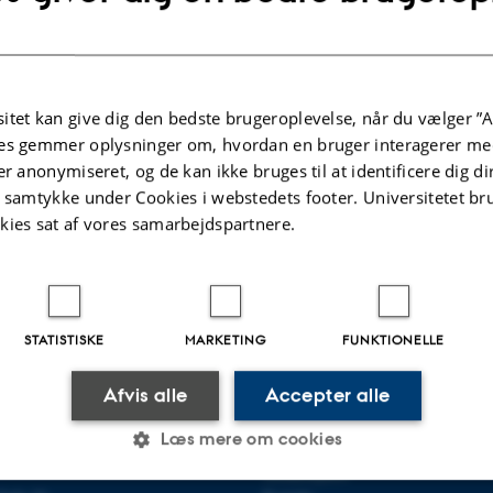
itet kan give dig den bedste brugeroplevelse, når du vælger ”A
es gemmer oplysninger om, hvordan en bruger interagerer med
er anonymiseret, og de kan ikke bruges til at identificere dig d
t samtykke under Cookies i webstedets footer. Universitetet br
kies sat af vores samarbejdspartnere.
STATISTISKE
MARKETING
FUNKTIONELLE
Afvis alle
Accepter alle
R BYGGERI OG
OM OS
SIGN
Læs mere om cookies
Om instituttet
Medarbejdere