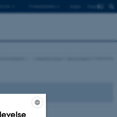
Find
 ph.d.er
Til medarbejdere
English
og Bygningsdesign
…
Research groups
Tectonic Design
Publications
levelse
ENGLISH