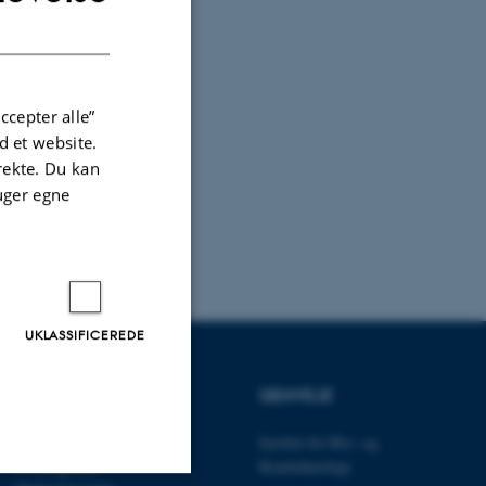
DANISH
ccepter alle”
 et website.
irekte. Du kan
uger egne
UKLASSIFICEREDE
UDDANNELSER
GENVEJE
Uddannelser CAE
Institut for Bio- og
Civilingeniør
Kemiteknologi