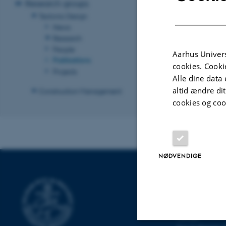
Research groups
Tectonic Design
News
Research
People
Aarhus Univers
Publications
cookies. Cooki
Projects
Alle dine data 
altid ændre di
Construction Management
cookies og coo
NØDVENDIGE
INSTITUT FO
BYGNINGSDE
Navitas